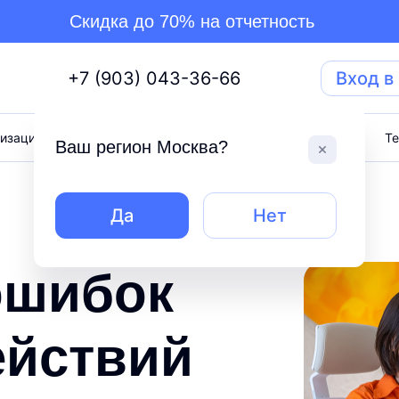
Скидка до 70% на отчетность
+7 (903) 043-36-66
Вход в
изация бизнеса
Торги
Тарифы
Блог
Т
Ваш регион
Москва
?
Да
Нет
ошибок
ействий