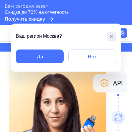
сертифицированный партнер СБИС
Вам сегодня везет!
Скидка до 70% на отчетность
Получить скидку
Москва
Ваш регион
Москва
?
сертифицированный партнер СБИС
Да
Нет