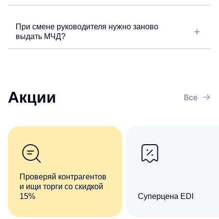
При смене руководителя нужно заново
выдать МЧД?
Акции
Все
Проверяй контрагентов
и ищи торги со скидкой
15%
Суперцена EDI
Комплект сервисов «Все
Сократите число ручны
о компаниях и владельцах
операций при обмене