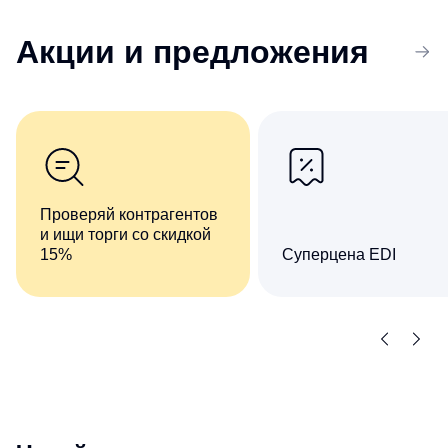
Акции
и предложения
Проверяй контрагентов
и ищи торги со скидкой
15%
Суперцена EDI
Комплект сервисов «Все
Сократите число ручны
о компаниях и владельцах
операций при обмене
+ Торги и закупки»
документами
со скидкой 15%
с контрагентами