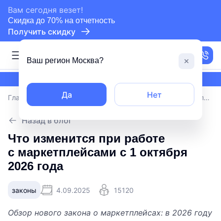
сертифицированный партнер СБИС
Вам сегодня везет!
Скидка до 70% на отчетность
Получить скидку
Москва
Ваш регион
Москва
?
сертифицированный партнер СБИС
Да
Нет
Главная
/
Блог
/
Что изменится при работе с маркетплейсами с 1 октября 2026 года
Назад в блог
Что изменится при работе
с маркетплейсами с 1 октября
2026 года
законы
4.09.2025
15120
Обзор нового закона о маркетплейсах: в 2026 году