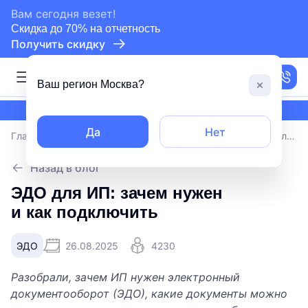
сертифицированный партнер СБИС
Вам сегодня везет!
Скидка до 70% на отчетность
Получить скидку
Москва
Ваш регион
Москва
?
сертифицированный партнер СБИС
Да
Нет
Главная
/
Блог
/
ЭДО для ИП: зачем нужен и как подключить
Назад в блог
ЭДО для ИП: зачем нужен
и как подключить
ЭДО
26.08.2025
4230
Разобрали, зачем ИП нужен электронный
документооборот (ЭДО), какие документы можно