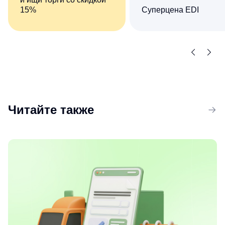
15%
Суперцена EDI
Комплект сервисов «Все
Сократите число ручны
о компаниях и владельцах
операций при обмене
+ Торги и закупки»
документами
со скидкой 15%
с контрагентами
Читайте также