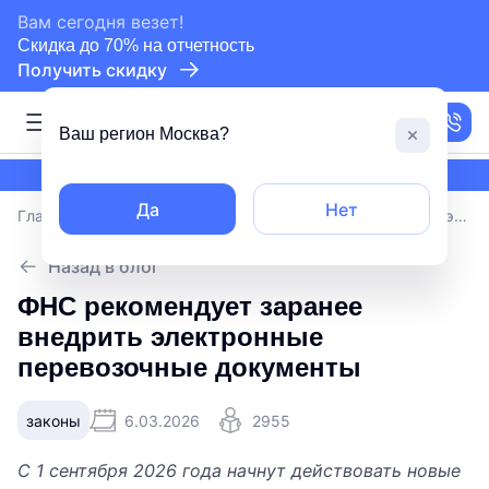
сертифицированный партнер СБИС
Вам сегодня везет!
Скидка до 70% на отчетность
Получить скидку
Москва
Ваш регион
Москва
?
сертифицированный партнер СБИС
Да
Нет
Главная
/
Блог
/
ФНС рекомендует заранее внедрить электронные перевозочные документы
Назад в блог
ФНС рекомендует заранее
внедрить электронные
перевозочные документы
законы
6.03.2026
2955
С 1 сентября 2026 года начнут действовать новые