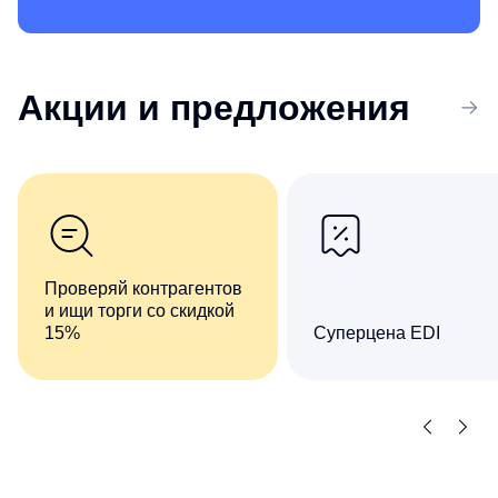
Акции
и предложения
Проверяй контрагентов
и ищи торги со скидкой
15%
Суперцена EDI
Комплект сервисов «Все
Сократите число ручны
о компаниях и владельцах
операций при обмене
+ Торги и закупки»
документами
со скидкой 15%
с контрагентами