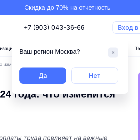
Скидка до 70% на отчетность
+7 (903) 043-36-66
Вход в
изация бизнеса
Торги
Тарифы
Блог
Т
Ваш регион
Москва
?
о изменится в расчетах
Да
Нет
4 года: что изменится
оплаты труда повлияет на важные