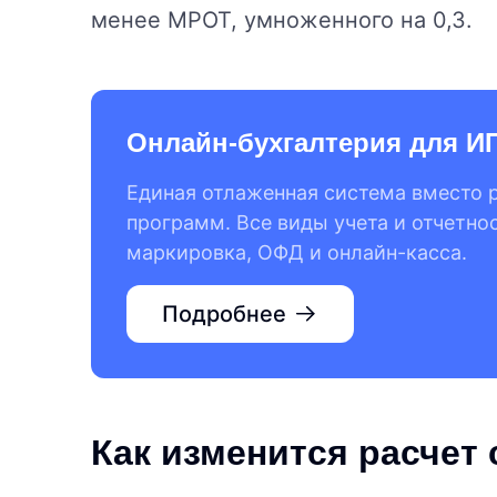
менее МРОТ, умноженного на 0,3.
Онлайн-бухгалтерия для И
Единая отлаженная система вместо 
программ. Все виды учета и отчетно
маркировка, ОФД и онлайн-касса.
Подробнее
Как изменится расчет