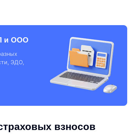
П и ООО
разных
сти, ЭДО,
 страховых взносов