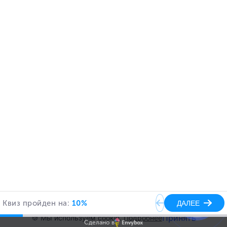
Руководитель направления СБИС компании
«СБИС-Софт»
Поделиться в соцсетях
Будьте в курсе
важных изменений и акций
Отправить
Принять
🍪 Мы используем cookie.
Подробнее
Сделано в
Даю свое согласие на
обработку персональных