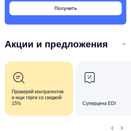
Получить
Акции
и предложения
Проверяй контрагентов
и ищи торги со скидкой
15%
Суперцена EDI
Комплект сервисов «Все
Сократите число ручны
о компаниях и владельцах
операций при обмене
+ Торги и закупки»
документами
со скидкой 15%
с контрагентами