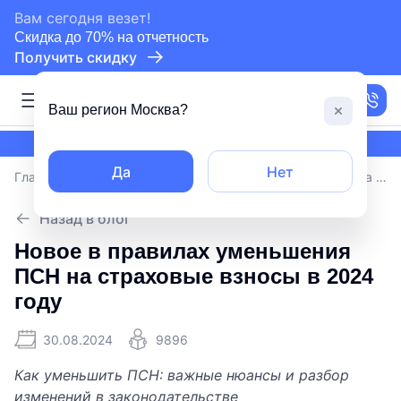
сертифицированный партнер СБИС
Вам сегодня везет!
Скидка до 70% на отчетность
Получить скидку
Москва
Ваш регион
Москва
?
сертифицированный партнер СБИС
Да
Нет
Главная
/
Блог
/
Новое в правилах уменьшения ПСН на страховые взносы в 2024 году
Назад в блог
Новое в правилах уменьшения
ПСН на страховые взносы в 2024
году
30.08.2024
9896
Как уменьшить ПСН: важные нюансы и разбор
изменений в законодательстве