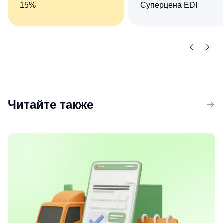
15%
Суперцена EDI
Комплект сервисов «Все
Сократите число ручны
о компаниях и владельцах
операций при обмене
+ Торги и закупки»
документами
со скидкой 15%
с контрагентами
Читайте также