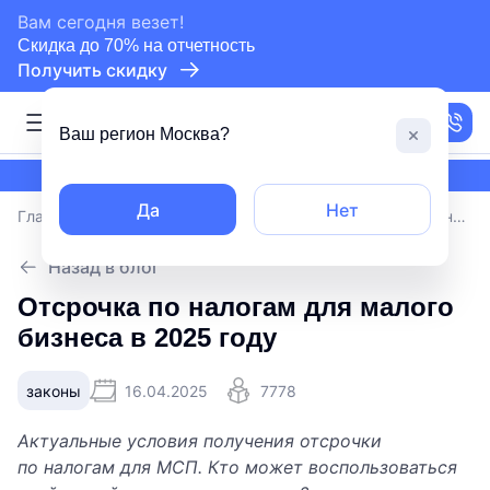
сертифицированный партнер СБИС
Вам сегодня везет!
Скидка до 70% на отчетность
Получить скидку
Москва
Ваш регион
Москва
?
сертифицированный партнер СБИС
Да
Нет
Главная
/
Блог
/
Отсрочка по налогам для малого бизнеса в 2025 году
Назад в блог
Отсрочка по налогам для малого
бизнеса в 2025 году
законы
16.04.2025
7778
Актуальные условия получения отсрочки
по налогам для МСП. Кто может воспользоваться