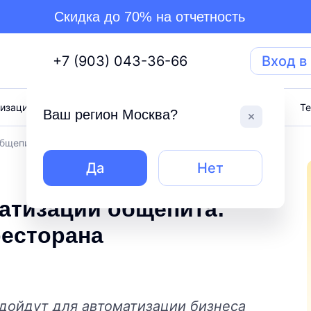
Скидка до 70% на отчетность
+7 (903) 043-36-66
Вход в
изация бизнеса
Торги
Тарифы
Блог
Т
Ваш регион
Москва
?
щепита: подборка для кафе и ресторана
Да
Нет
атизации общепита:
ресторана
дойдут для автоматизации бизнеса