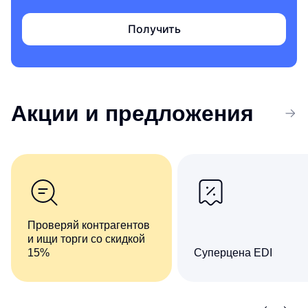
Получить
Акции
и предложения
Проверяй контрагентов
и ищи торги со скидкой
15%
Суперцена EDI
Комплект сервисов «Все
Сократите число ручны
о компаниях и владельцах
операций при обмене
+ Торги и закупки»
документами