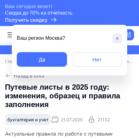
сертифицированный партнер СБИС
Вам сегодня везет!
Скидка до 70% на отчетность
Получить скидку
Москва
Ваш регион
Москва
?
сертифицированный партнер СБИС
Да
Нет
Главная
/
Блог
/
Путевые листы в 2025 году: изменения, образец и правила заполнения
Назад в блог
Путевые листы в 2025 году:
изменения, образец и правила
заполнения
бухгалтерия и учет
21.07.2025
21132
Актуальные правила по работе с путевыми