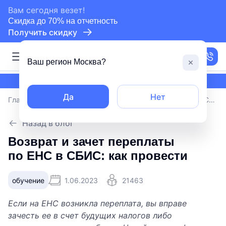
сертифицированный партнер СБИС
Вам сегодня везет!
Скидка до 70% на отчетность
Получить скидку
Москва
Ваш регион
Москва
?
сертифицированный партнер СБИС
Да
Нет
Главная
/
Блог
/
Возврат и зачет переплаты по ЕНС в СБИС: как провести
Назад в блог
Возврат и зачет переплаты
по ЕНС в СБИС: как провести
обучение
1.06.2023
21463
Если на ЕНС возникла переплата, вы вправе
зачесть ее в счет будущих налогов либо