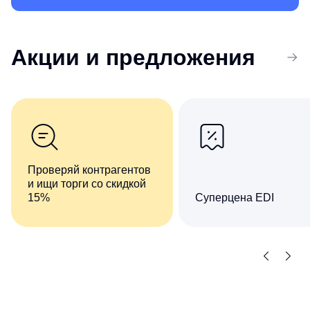
Акции
и предложения
Проверяй контрагентов
и ищи торги со скидкой
15%
Суперцена EDI
Комплект сервисов «Все
Сократите число ручны
о компаниях и владельцах
операций при обмене
+ Торги и закупки»
документами
со скидкой 15%
с контрагентами