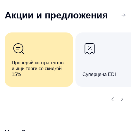
Акции
и предложения
Проверяй контрагентов
и ищи торги со скидкой
15%
Суперцена EDI
Комплект сервисов «Все
Сократите число ручны
о компаниях и владельцах
операций при обмене
+ Торги и закупки»
документами
со скидкой 15%
с контрагентами