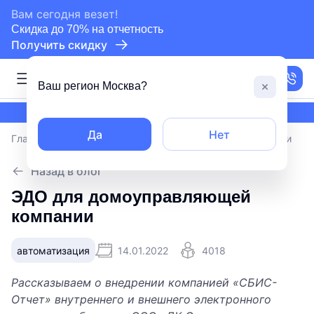
сертифицированный партнер СБИС
Вам сегодня везет!
Скидка до 70% на отчетность
Получить скидку
Москва
Ваш регион
Москва
?
сертифицированный партнер СБИС
Да
Нет
Главная
/
Блог
/
ЭДО для домоуправляющей компании
Назад в блог
ЭДО для домоуправляющей
компании
автоматизация
14.01.2022
4018
Рассказываем о внедрении компанией «СБИС-
Отчет» внутреннего и внешнего электронного