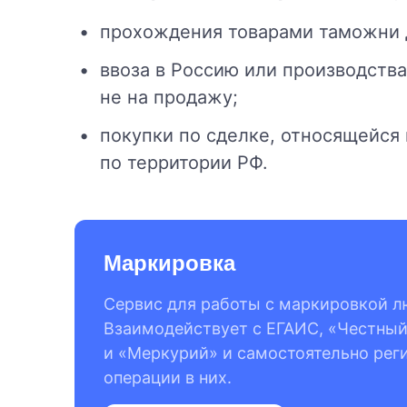
прохождения товарами таможни 
ввоза в Россию или производств
не на продажу;
покупки по сделке, относящейся 
по территории РФ.
Маркировка
Сервис для работы с маркировкой л
Взаимодействует с ЕГАИС, «Честны
и «Меркурий» и самостоятельно рег
операции в них.