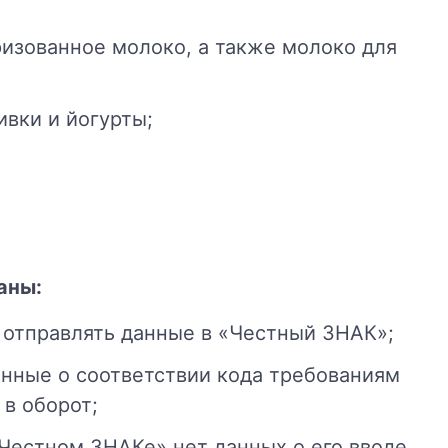
ризованное молоко, а также молоко для
ивки и йогурты;
аны:
 отправлять данные в «Честный ЗНАК»;
анные о соответствии кода требованиям
 в оборот;
«Честном ЗНАКе» нет данных о его вводе