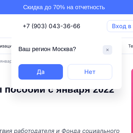
Скидка до 70% на отчетность
+7 (903) 043-36-66
Вход в
изация бизнеса
Торги
Тарифы
Блог
Т
Ваш регион
Москва
?
января 2022 года
Да
Нет
 пособий с января 2022
твия работодателя и Фонда социального