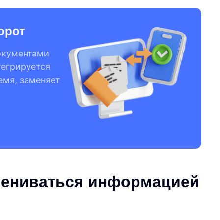
орот
окументами
тегрируется
емя, заменяет
мениваться информацией