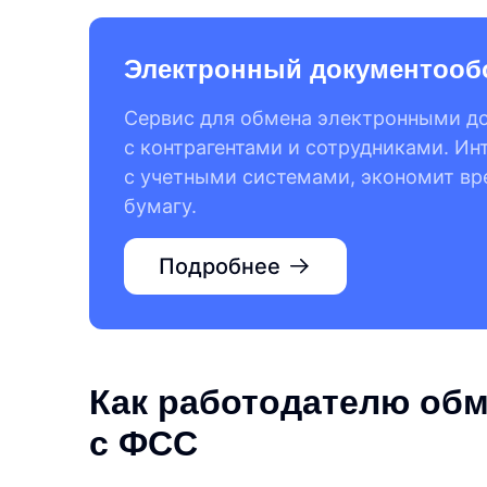
Электронный документооб
Сервис для обмена электронными д
с контрагентами и сотрудниками. Ин
с учетными системами, экономит вр
бумагу.
Подробнее
Как работодателю об
с ФСС