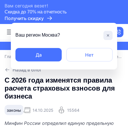
сертифицированный партнер СБИС
Вам сегодня везет!
Скидка до 70% на отчетность
Получить скидку
Москва
Ваш регион
Москва
?
сертифицированный партнер СБИС
Да
Нет
Главная
/
Блог
/
С 2026 года изменятся правила расчета страховых взносов для бизнеса
Назад в блог
С 2026 года изменятся правила
расчета страховых взносов для
бизнеса
законы
14.10.2025
15564
Минфин России определил единую предельную