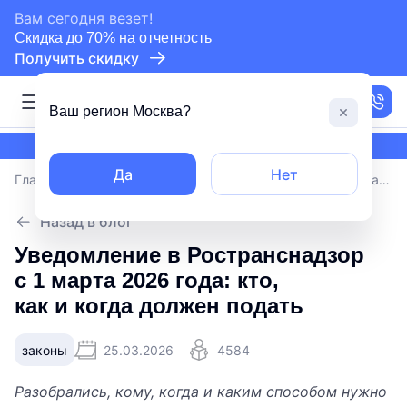
сертифицированный партнер СБИС
Вам сегодня везет!
Скидка до 70% на отчетность
Получить скидку
Москва
Ваш регион
Москва
?
сертифицированный партнер СБИС
Да
Нет
Главная
/
Блог
/
Уведомление в Ространснадзор с 1 марта 2026 года: кто, как и когда должен подать
Назад в блог
Уведомление в Ространснадзор
с 1 марта 2026 года: кто,
как и когда должен подать
законы
25.03.2026
4584
Разобрались, кому, когда и каким способом нужно