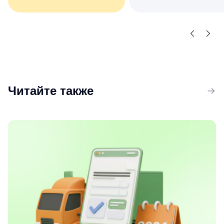
Комплект сервисов «Все
Сократите число ручны
о компаниях и владельцах
операций при обмене
+ Торги и закупки»
документами
со скидкой 15%
с контрагентами
Читайте также