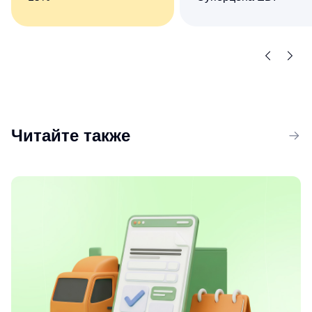
Комплект сервисов «Все
Сократите число ручны
о компаниях и владельцах
операций при обмене
+ Торги и закупки»
документами
со скидкой 15%
с контрагентами
Читайте также