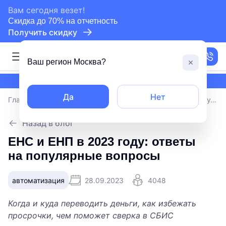
сертифицированный партнер СБИС
Вам сегодня везет!
Скидка до 70% на отчетность
Получить скидку
Москва
Ваш регион
Москва
?
сертифицированный партнер СБИС
Да
Нет
Главная
/
Блог
/
ЕНС и ЕНП в 2023 году: ответы на популярные вопросы
Назад в блог
ЕНС и ЕНП в 2023 году: ответы
на популярные вопросы
автоматизация
28.09.2023
4048
Когда и куда переводить деньги, как избежать
просрочки, чем поможет сверка в СБИС